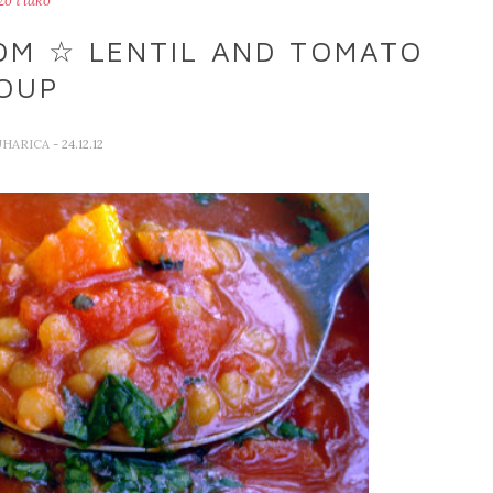
zo i lako
COM ☆ LENTIL AND TOMATO
OUP
UHARICA
- 24.12.12