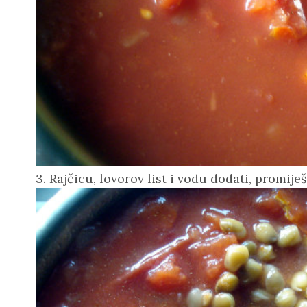
3. Rajčicu, lovorov list i vodu
dodati
, promiješ