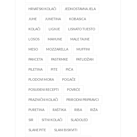
HRVATSKI KOLAČI
JEDNOSTAVNA JELA
JUHE
JUNETINA
KOBASICA
KOLAČI
LIGNJE
LISNATO TIJESTO
LOSOS
MAHUNE
MALE TAJNE
MESO
MOZZARELLA
MUFFINI
PANCETA
PASTRMKE
PATLIDŽAN
PILETINA
PITE
PIĆA
PLODOVI MORA
POGAČE
POSUĐENI RECEPTI
POVRĆE
PRAZNIČNI KOLAČI
PRIRODNI PRIPRAVCI
PURETINA
RAŠTIKA
RIBA
RIŽA
SIR
SITNI KOLAČI
SLADOLED
SLANE PITE
SLANI BISKVITI