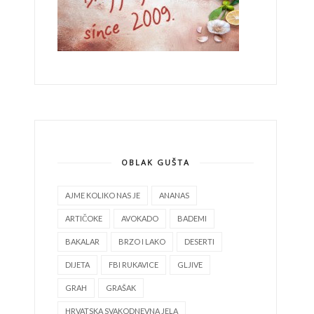
OBLAK GUŠTA
AJME KOLIKO NAS JE
ANANAS
ARTIČOKE
AVOKADO
BADEMI
BAKALAR
BRZO I LAKO
DESERTI
DIJETA
FBI RUKAVICE
GLJIVE
GRAH
GRAŠAK
HRVATSKA SVAKODNEVNA JELA