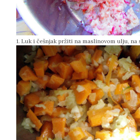
1. Luk i češnjak pržiti na maslinovom ulju, n