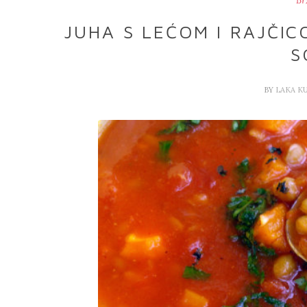
Br
JUHA S LEĆOM I RAJČI
S
BY
LAKA K