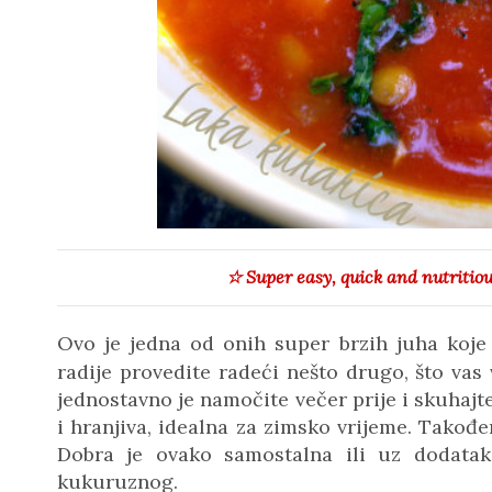
☆ Super easy, quick and nutritiou
Ovo je jedna od onih super brzih juha koje 
radije provedite radeći nešto drugo, što vas 
jednostavno je namočite večer prije i skuhajt
i hranjiva, idealna za zimsko vrijeme. Takođe
Dobra je ovako samostalna ili uz dodatak
kukuruznog.