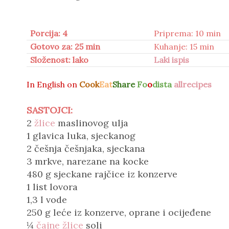
Porcija: 4
Priprema: 10 min
Gotovo za: 25 min
Kuhanje: 15 min
Složenost: lako
Laki ispis
In
English on
Cook
Eat
Share
Fo
o
dista
allrecipes
SASTOJCI:
2
žlice
maslinovog ulja
1 glavica luka, sjeckanog
2 češnja češnjaka, sjeckana
3 mrkve, narezane na kocke
480 g sjeckane rajčice iz konzerve
1 list lovora
1,3 l vode
250 g leće iz konzerve, oprane i ocijeđene
¼
čajne žlice
soli