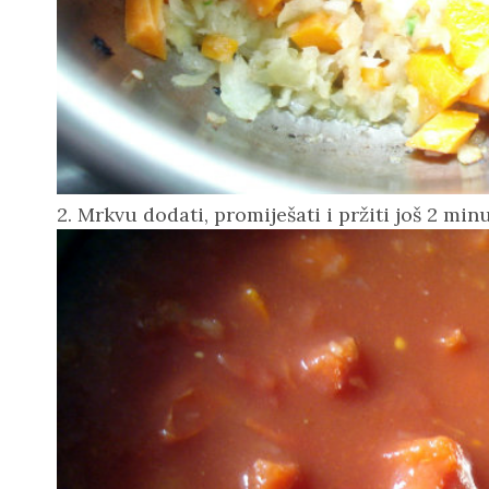
2.
Mrkvu
dodati, promiješati i pržiti još 2 minu