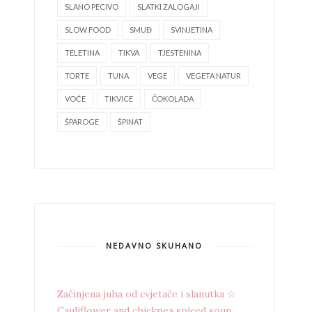
SLANO PECIVO
SLATKI ZALOGAJI
SLOW FOOD
SMUĐ
SVINJETINA
TELETINA
TIKVA
TJESTENINA
TORTE
TUNA
VEGE
VEGETA NATUR
VOĆE
TIKVICE
ČOKOLADA
ŠPAROGE
ŠPINAT
NEDAVNO SKUHANO
Začinjena juha od cvjetače i slanutka ☆
Cauliflower and chickpea spiced soup