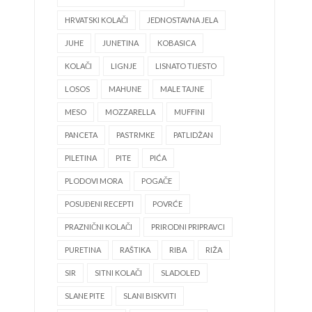
HRVATSKI KOLAČI
JEDNOSTAVNA JELA
JUHE
JUNETINA
KOBASICA
KOLAČI
LIGNJE
LISNATO TIJESTO
LOSOS
MAHUNE
MALE TAJNE
MESO
MOZZARELLA
MUFFINI
PANCETA
PASTRMKE
PATLIDŽAN
PILETINA
PITE
PIĆA
PLODOVI MORA
POGAČE
POSUĐENI RECEPTI
POVRĆE
PRAZNIČNI KOLAČI
PRIRODNI PRIPRAVCI
PURETINA
RAŠTIKA
RIBA
RIŽA
SIR
SITNI KOLAČI
SLADOLED
SLANE PITE
SLANI BISKVITI