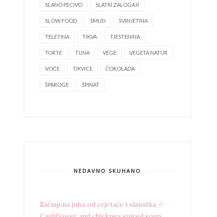
SLANO PECIVO
SLATKI ZALOGAJI
SLOW FOOD
SMUĐ
SVINJETINA
TELETINA
TIKVA
TJESTENINA
TORTE
TUNA
VEGE
VEGETA NATUR
VOĆE
TIKVICE
ČOKOLADA
ŠPAROGE
ŠPINAT
NEDAVNO SKUHANO
Začinjena juha od cvjetače i slanutka ☆
Cauliflower and chickpea spiced soup