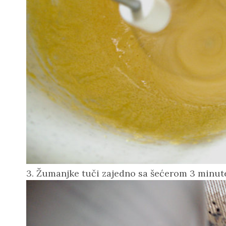
3. Žumanjke tuči zajedno sa šećerom 3 minut