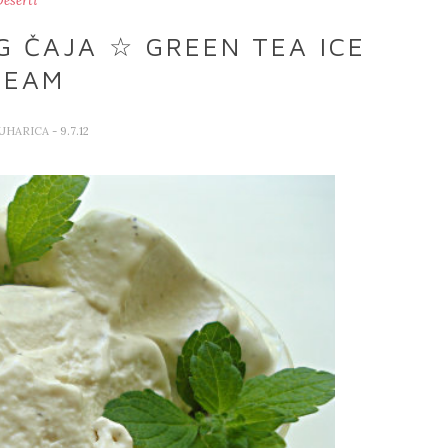
eserti
 ČAJA ☆ GREEN TEA ICE
REAM
KUHARICA
- 9.7.12