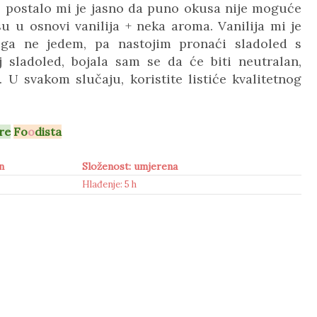
, postalo mi je jasno da puno okusa nije moguće
u u osnovi vanilija + neka aroma. Vanilija mi je
 ga ne jedem, pa nastojim pronaći sladoled s
 sladoled, bojala sam se da će biti neutralan,
 U svakom slučaju, koristite listiće kvalitetnog
re
Fo
o
dista
n
Složenost: umjerena
Hlađenje: 5 h