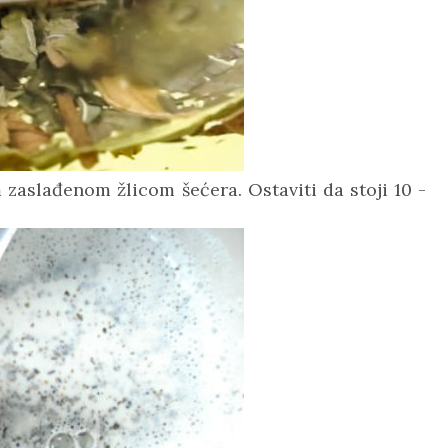
 zaslađenom žlicom šećera. Ostaviti da stoji 10 -