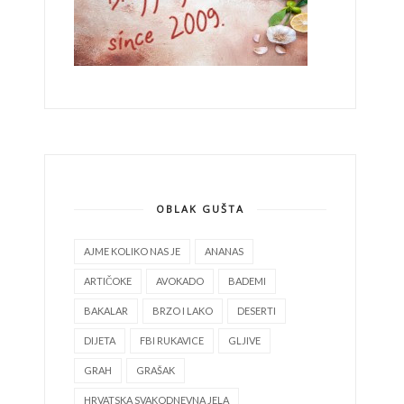
OBLAK GUŠTA
AJME KOLIKO NAS JE
ANANAS
ARTIČOKE
AVOKADO
BADEMI
BAKALAR
BRZO I LAKO
DESERTI
DIJETA
FBI RUKAVICE
GLJIVE
GRAH
GRAŠAK
HRVATSKA SVAKODNEVNA JELA