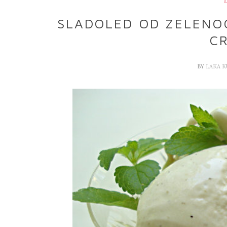
D
SLADOLED OD ZELENOG
C
BY
LAKA 