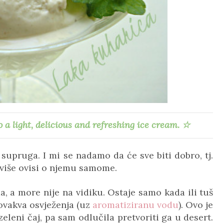
to a light, delicious and refreshing ice cream.
☆
supruga. I mi se nadamo da će sve biti dobro, tj.
jviše ovisi o njemu samome.
, a more nije na vidiku. Ostaje samo kada ili tuš
ovakva osvježenja (uz
aromatiziranu vodu
). Ovo je
eleni čaj, pa sam odlučila pretvoriti ga u desert.