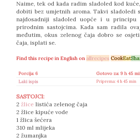
Naime, tek od kada radim sladoled kod kuće
dobiti bez umjetnih aroma. Takvi sladoledi s
najdosadniji sladoled uopće i u principu
prirodnim sastojcima. Kada sam radila ovaj
međutim, okus zelenog čaja dobro se osjeti.
čaja, isplati se.
Find this recipe in
English on
allrecipes
Cook
Eat
Sha
Porcija: 6
Gotovo za: 9 h 45 mi
Laki ispis
Priprema: 4 h 45 min
SASTOJCI:
2
žlice
listića zelenog čaja
2 žlice kipuće vode
1 žlica šećera
310 ml mlijeka
2 žumanjka