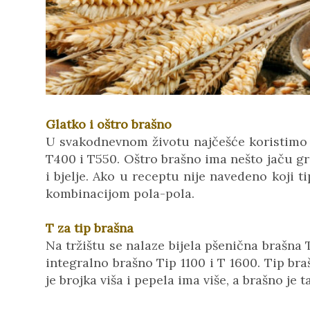
Glatko i oštro brašno
U svakodnevnom životu najčešće koristimo 
T400 i T550. Oštro brašno ima nešto jaču gran
i bjelje. Ako u receptu nije navedeno koji ti
kombinacijom pola-pola.
T za tip brašna
Na tržištu se nalaze bijela pšenična brašna T
integralno brašno Tip 1100 i T 1600. Tip br
je brojka viša i pepela ima više, a brašno je ta