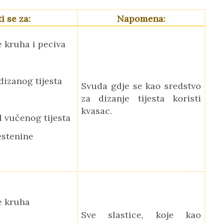
i se za:
Napomena:
e kruha i peciva
dizanog tijesta
Svuda gdje se kao sredstvo
za dizanje tijesta koristi
kvasac.
d vučenog tijesta
estenine
te kruha
Sve slastice, koje kao