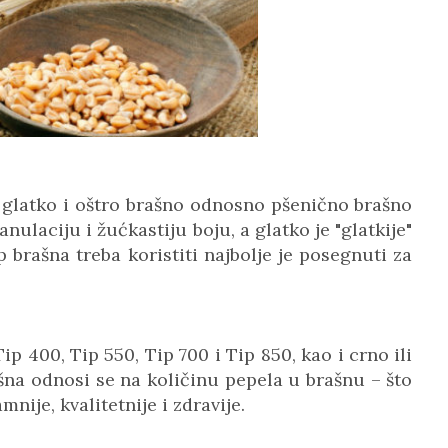
glatko i oštro brašno odnosno pšenično brašno
ulaciju i žućkastiju boju, a glatko je "glatkije"
p brašna treba koristiti najbolje je posegnuti za
ip 400, Tip 550, Tip 700 i Tip 850, kao i crno ili
ašna odnosi se na količinu pepela u brašnu – što
mnije, kvalitetnije i zdravije.