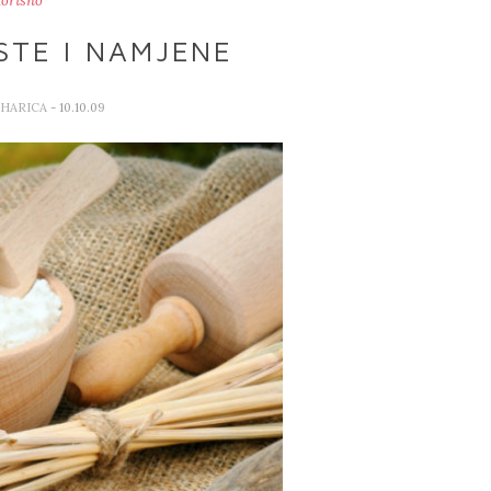
orisno
STE I NAMJENE
UHARICA
- 10.10.09