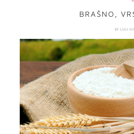
K
BRAŠNO, VR
BY
LAKA K