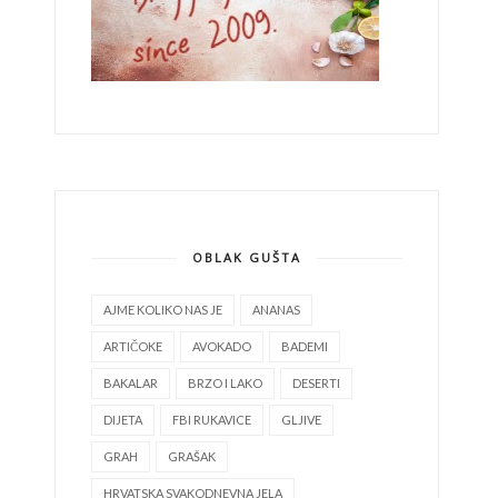
OBLAK GUŠTA
AJME KOLIKO NAS JE
ANANAS
ARTIČOKE
AVOKADO
BADEMI
BAKALAR
BRZO I LAKO
DESERTI
DIJETA
FBI RUKAVICE
GLJIVE
GRAH
GRAŠAK
HRVATSKA SVAKODNEVNA JELA