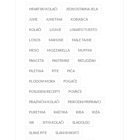
HRVATSKI KOLAČI
JEDNOSTAVNA JELA
JUHE
JUNETINA
KOBASICA
KOLAČI
LIGNJE
LISNATO TIJESTO
LOSOS
MAHUNE
MALE TAJNE
MESO
MOZZARELLA
MUFFINI
PANCETA
PASTRMKE
PATLIDŽAN
PILETINA
PITE
PIĆA
PLODOVI MORA
POGAČE
POSUĐENI RECEPTI
POVRĆE
PRAZNIČNI KOLAČI
PRIRODNI PRIPRAVCI
PURETINA
RAŠTIKA
RIBA
RIŽA
SIR
SITNI KOLAČI
SLADOLED
SLANE PITE
SLANI BISKVITI