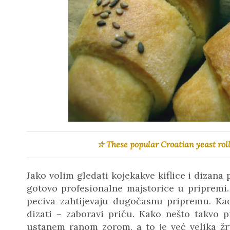
☆ These popular Croatian yeast roll
Jako volim gledati kojekakve kiflice i dizan
gotovo profesionalne majstorice u pripremi. 
peciva zahtijevaju dugočasnu pripremu. Kad
dizati – zaboravi priču. Kako nešto takvo 
ustanem ranom zorom, a to je već velika žrtv