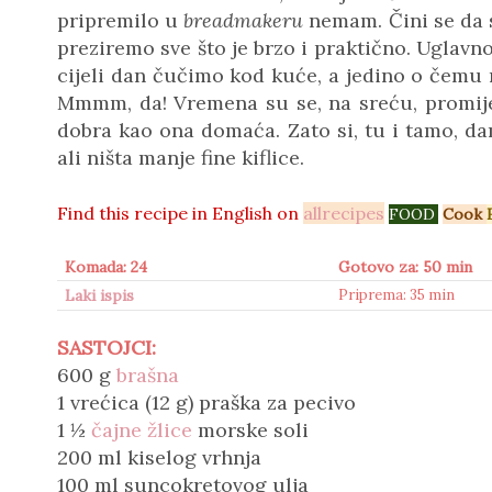
pripremilo u
breadmakeru
nemam. Čini se da su
preziremo sve što je brzo i praktično. Ugla
cijeli dan čučimo kod kuće, a jedino o čemu m
Mmmm, da! Vremena su se, na sreću, promijeni
dobra kao ona domaća. Zato si, tu i tamo, d
ali ništa manje fine kiflice.
Find this recipe in
English on
allrecipes
FOOD
.
Cook
Komada: 24
Gotovo za: 50 min
Laki ispis
Priprema: 35 min
SASTOJCI:
600 g
brašna
1 vrećica
(12 g)
praška za pecivo
1 ½
čajne žlice
morske soli
200 ml kiselog vrhnja
100 ml suncokretovog ulja