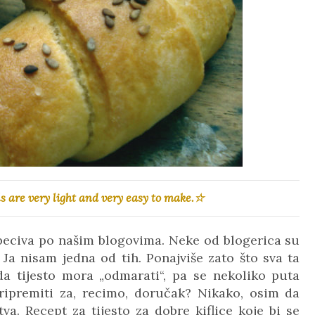
s are very light and very easy to make.☆
a peciva po našim blogovima. Neke od blogerica su
Ja nisam jedna od tih. Ponajviše zato što sva ta
a tijesto mora „odmarati“, pa se nekoliko puta
pripremiti za, recimo, doručak? Nikako, osim da
a. Recept za tijesto za dobre kiflice koje bi se