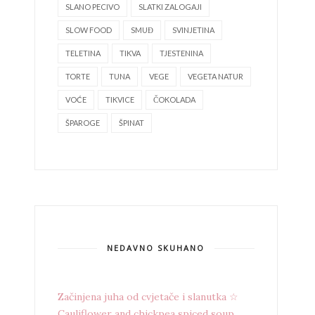
SLANO PECIVO
SLATKI ZALOGAJI
SLOW FOOD
SMUĐ
SVINJETINA
TELETINA
TIKVA
TJESTENINA
TORTE
TUNA
VEGE
VEGETA NATUR
VOĆE
TIKVICE
ČOKOLADA
ŠPAROGE
ŠPINAT
NEDAVNO SKUHANO
Začinjena juha od cvjetače i slanutka ☆
Cauliflower and chickpea spiced soup