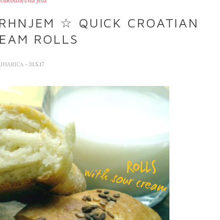
vakodnevna jela
 VRHNJEM ☆ QUICK CROATIAN
EAM ROLLS
KUHARICA
- 31.5.17