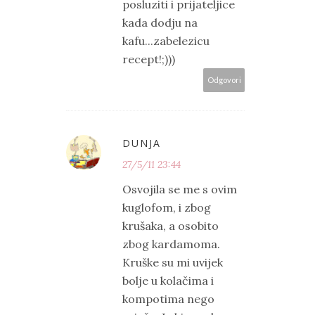
posluziti i prijateljice
kada dodju na
kafu...zabelezicu
recept!;)))
Odgovori
DUNJA
27/5/11 23:44
Osvojila se me s ovim
kuglofom, i zbog
krušaka, a osobito
zbog kardamoma.
Kruške su mi uvijek
bolje u kolačima i
kompotima nego