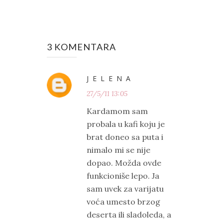
3 KOMENTARA
J E L E N A
27/5/11 13:05
Kardamom sam
probala u kafi koju je
brat doneo sa puta i
nimalo mi se nije
dopao. Možda ovde
funkcioniše lepo. Ja
sam uvek za varijatu
voća umesto brzog
deserta ili sladoleda, a