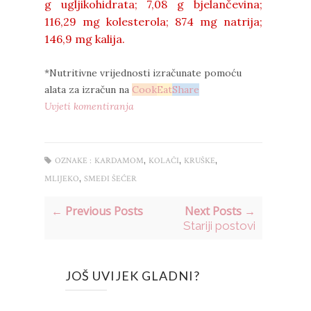
g ugljikohidrata; 7,08 g bjelančevina;
116,29 mg kolesterola; 874 mg natrija;
146,9 mg kalija.
*Nutritivne vrijednosti izračunate pomoću
alata za izračun na
Cook
Eat
Share
Uvjeti komentiranja
,
,
,
OZNAKE :
KARDAMOM
KOLAČI
KRUŠKE
,
MLIJEKO
SMEĐI ŠEĆER
← Previous Posts
Next Posts →
Stariji postovi
JOŠ UVIJEK GLADNI?