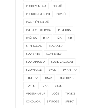
PLODOVI MORA
POGAČE
POSUĐENI RECEPTI
POVRĆE
PRAZNIČNI KOLAČI
PRIRODNI PRIPRAVCI
PURETINA
RAŠTIKA
RIBA
RIŽA
SIR
SITNI KOLAČI
SLADOLED
SLANE PITE
SLANI BISKVITI
SLANO PECIVO
SLATKI ZALOGAJI
SLOW FOOD
SMUĐ
SVINJETINA
TELETINA
TIKVA
TJESTENINA
TORTE
TUNA
VEGE
VEGETA NATUR
VOĆE
TIKVICE
ČOKOLADA
ŠPAROGE
ŠPINAT