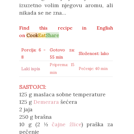
izuzetno volim njegovu aromu, ali
nikada se ne zna…
Find this recipe in
English
on
Cook
Eat
Share
Porcija: 6 -
Gotovo za:
Složenost: lako
8
55 min
Priprema: 15
Laki ispis
Pečenje: 40 min
min
SASTOJCI:
125 g maslaca sobne temperature
125 g
Demerara
šećera
2 jaja
250 g brašna
10 g (2 ½
čajne žlice
) praška za
pečenje