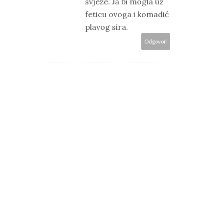
svježe. Ja bi mogla uz
feticu ovoga i komadić
plavog sira.
Odgovori