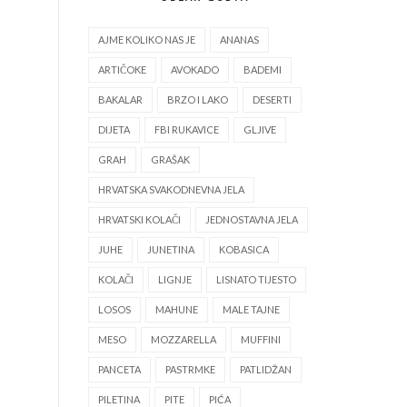
AJME KOLIKO NAS JE
ANANAS
ARTIČOKE
AVOKADO
BADEMI
BAKALAR
BRZO I LAKO
DESERTI
DIJETA
FBI RUKAVICE
GLJIVE
GRAH
GRAŠAK
HRVATSKA SVAKODNEVNA JELA
HRVATSKI KOLAČI
JEDNOSTAVNA JELA
JUHE
JUNETINA
KOBASICA
KOLAČI
LIGNJE
LISNATO TIJESTO
LOSOS
MAHUNE
MALE TAJNE
MESO
MOZZARELLA
MUFFINI
PANCETA
PASTRMKE
PATLIDŽAN
PILETINA
PITE
PIĆA