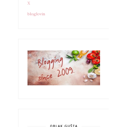
X
bloglovin
OBLAK GUŠTA