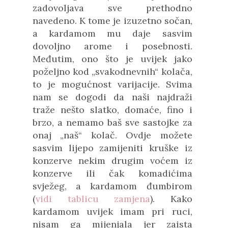
zadovoljava sve prethodno
navedeno. K tome je izuzetno sočan,
a kardamom mu daje sasvim
dovoljno arome i posebnosti.
Međutim, ono što je uvijek jako
poželjno kod „svakodnevnih“ kolača,
to je mogućnost varijacije. Svima
nam se dogodi da naši najdraži
traže nešto slatko, domaće, fino i
brzo, a nemamo baš sve sastojke za
onaj „naš“ kolač. Ovdje možete
sasvim lijepo zamijeniti kruške iz
konzerve nekim drugim voćem iz
konzerve ili čak komadićima
svježeg, a kardamom đumbirom
(
vidi tablicu zamjena
). Kako
kardamom uvijek imam pri ruci,
nisam ga mijenjala jer zaista