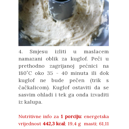
4. Smjesu izliti u maslacem
namazani oblik za kuglof. Peči u
prethodno zagrijanoj pećnici na
180˚C oko 35 - 40 minuta ili dok
kuglof ne bude pečen (trik s
čačkalicom). Kuglof ostaviti da se
sasvim ohladi i tek ga onda izvaditi
iz kalupa.
Nutritivne info za
1 porciju:
energetska
vrijednost
442,3
kcal
; 19,4 g masti; 61,11