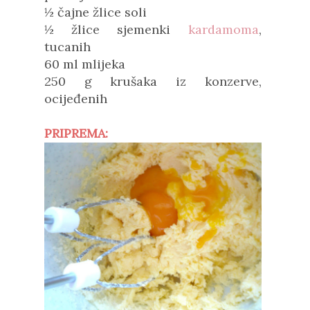
½ čajne žlice soli
½ žlice sjemenki
kardamoma
,
tucanih
60 ml mlijeka
250 g krušaka iz konzerve,
ocijeđenih
PRIPREMA: