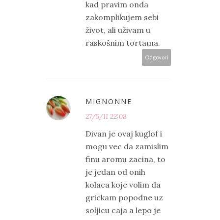
kad pravim onda
zakomplikujem sebi
život, ali uživam u
raskošnim tortama.
Odgovori
MIGNONNE
27/5/11 22:08
Divan je ovaj kuglof i
mogu vec da zamislim
finu aromu zacina, to
je jedan od onih
kolaca koje volim da
grickam popodne uz
soljicu caja a lepo je