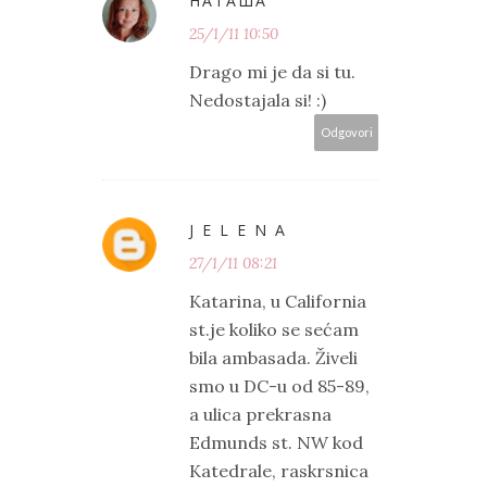
НАТАША
25/1/11 10:50
Drago mi je da si tu.
Nedostajala si! :)
Odgovori
J E L E N A
27/1/11 08:21
Katarina, u California
st.je koliko se sećam
bila ambasada. Živeli
smo u DC-u od 85-89,
a ulica prekrasna
Edmunds st. NW kod
Katedrale, raskrsnica