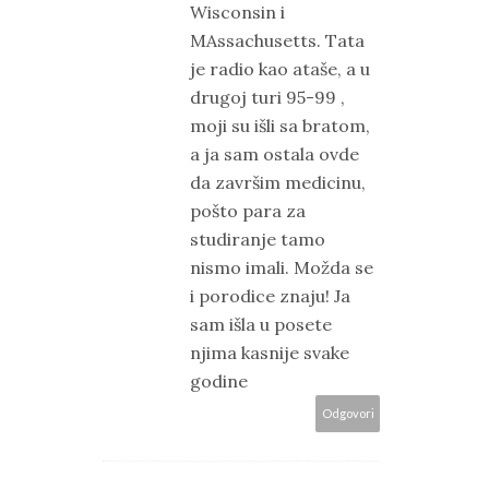
Wisconsin i
MAssachusetts. Tata
je radio kao ataše, a u
drugoj turi 95-99 ,
moji su išli sa bratom,
a ja sam ostala ovde
da završim medicinu,
pošto para za
studiranje tamo
nismo imali. Možda se
i porodice znaju! Ja
sam išla u posete
njima kasnije svake
godine
Odgovori