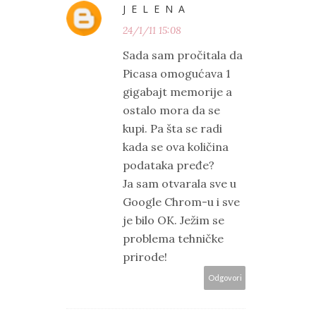
J E L E N A
24/1/11 15:08
Sada sam pročitala da
Picasa omogućava 1
gigabajt memorije a
ostalo mora da se
kupi. Pa šta se radi
kada se ova količina
podataka pređe?
Ja sam otvarala sve u
Google Chrom-u i sve
je bilo OK. Ježim se
problema tehničke
prirode!
Odgovori