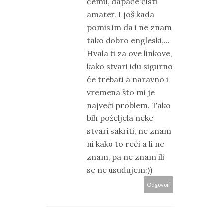
čemu, dapače čisti
amater. I još kada
pomislim da i ne znam
tako dobro engleski,...
Hvala ti za ove linkove,
kako stvari idu sigurno
će trebati a naravno i
vremena što mi je
najveći problem. Tako
bih poželjela neke
stvari sakriti, ne znam
ni kako to reći a li ne
znam, pa ne znam ili
se ne usuđujem:))
Odgovori