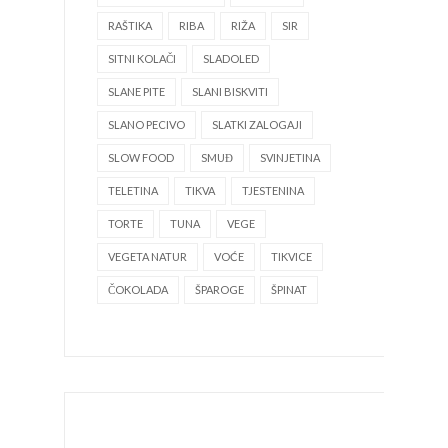
RAŠTIKA
RIBA
RIŽA
SIR
SITNI KOLAČI
SLADOLED
SLANE PITE
SLANI BISKVITI
SLANO PECIVO
SLATKI ZALOGAJI
SLOW FOOD
SMUĐ
SVINJETINA
TELETINA
TIKVA
TJESTENINA
TORTE
TUNA
VEGE
VEGETA NATUR
VOĆE
TIKVICE
ČOKOLADA
ŠPAROGE
ŠPINAT