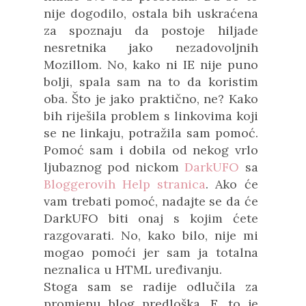
nije dogodilo, ostala bih uskraćena
za spoznaju da postoje hiljade
nesretnika jako nezadovoljnih
Mozillom. No, kako ni IE nije puno
bolji, spala sam na to da koristim
oba. Što je jako praktično, ne? Kako
bih riješila problem s linkovima koji
se ne linkaju, potražila sam pomoć.
Pomoć sam i dobila od nekog vrlo
ljubaznog pod nickom
DarkUFO
sa
Bloggerovih Help stranica
. Ako će
vam trebati pomoć, nadajte se da će
DarkUFO biti onaj s kojim ćete
razgovarati. No, kako bilo, nije mi
mogao pomoći jer sam ja totalna
neznalica u HTML uređivanju.
Stoga sam se radije odlučila za
promjenu blog predloška. E, to je