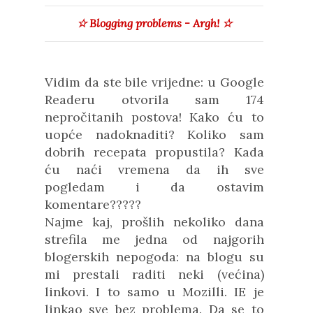
☆
Blogging problems - Argh!
☆
Vidim da ste bile vrijedne: u Google
Readeru otvorila sam 174
nepročitanih postova! Kako ću to
uopće nadoknaditi? Koliko sam
dobrih recepata propustila? Kada
ću naći vremena da ih sve
pogledam i da ostavim
komentare?????
Najme kaj, prošlih nekoliko dana
strefila me jedna od najgorih
blogerskih nepogoda: na blogu su
mi prestali raditi neki (većina)
linkovi. I to samo u Mozilli. IE je
linkao sve bez problema. Da se to