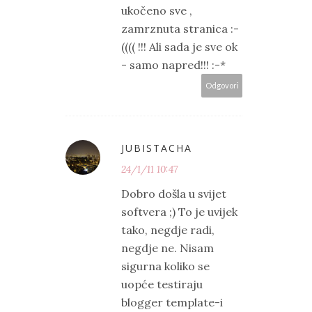
ukočeno sve ,
zamrznuta stranica :-
(((( !!! Ali sada je sve ok
- samo napred!!! :-*
Odgovori
JUBISTACHA
24/1/11 10:47
Dobro došla u svijet
softvera ;) To je uvijek
tako, negdje radi,
negdje ne. Nisam
sigurna koliko se
uopće testiraju
blogger template-i