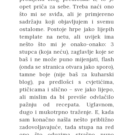
opet priča za sebe. Treba naći ono
što mi se sviđa, ali je primjereno
sadržaju koji objavljujem i svemu
ostalome. Postoje hrpe jako lijepih
template na netu, ali uvijek ima
nešto što mi je onako-onako: 3
stupca (koja neću), zaglavlje koje se
baš i ne može puno mijenjati, flash
(onda se stranica otvara jako sporo),
tamne boje (nije baš za kuharski
blog), pa predlošci s cvjetićima,
ptičicama i slično – sve jako lijepo,
ali mislim da bi previše odvlačilo
pažnju od recepata. Uglavnom,
dugo i mukotrpno traženje. E, kada
sam konačno našla nešto približno
zadovoljavajuće, tada stupa na red
ono što oduzima strašno puno