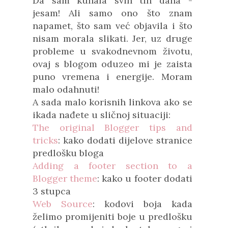
Da sam kuhala svih tih dana -
jesam! Ali samo ono što znam
napamet, što sam već objavila i što
nisam morala slikati. Jer, uz druge
probleme u svakodnevnom životu,
ovaj s blogom oduzeo mi je zaista
puno vremena i energije. Moram
malo odahnuti!
A sada malo korisnih linkova ako se
ikada nađete u sličnoj situaciji:
The original Blogger tips and
tricks
: kako dodati dijelove stranice
predlošku bloga
Adding a footer section to a
Blogger theme
: kako u footer dodati
3 stupca
Web Source
: kodovi boja kada
želimo promijeniti boje u predlošku