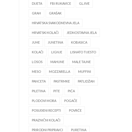
DIJETA
FBI RUKAVICE
GLJIVE
GRAH
GRAŠAK
HRVATSKA SVAKODNEVNA JELA
HRVATSKI KOLAČI
JEDNOSTAVNA JELA
JUHE
JUNETINA
KOBASICA
KOLAČI
LIGNJE
LISNATO TIJESTO
LOSOS
MAHUNE
MALE TAJNE
MESO
MOZZARELLA
MUFFINI
PANCETA
PASTRMKE
PATLIDŽAN
PILETINA
PITE
PIĆA
PLODOVI MORA
POGAČE
POSUĐENI RECEPTI
POVRĆE
PRAZNIČNI KOLAČI
PRIRODNI PRIPRAVCI
PURETINA