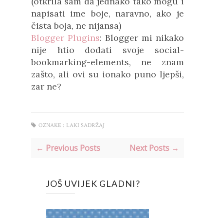
(otkrila sam da jednako tako mogu i
napisati ime boje, naravno, ako je
čista boja, ne nijansa)
Blogger Plugins
: Blogger mi nikako
nije htio dodati svoje social-
bookmarking-elements, ne znam
zašto, ali ovi su ionako puno ljepši,
zar ne?
OZNAKE :
LAKI SADRŽAJ
← Previous Posts
Next Posts →
JOŠ UVIJEK GLADNI?