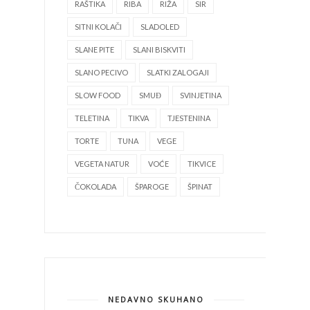
RAŠTIKA
RIBA
RIŽA
SIR
SITNI KOLAČI
SLADOLED
SLANE PITE
SLANI BISKVITI
SLANO PECIVO
SLATKI ZALOGAJI
SLOW FOOD
SMUĐ
SVINJETINA
TELETINA
TIKVA
TJESTENINA
TORTE
TUNA
VEGE
VEGETA NATUR
VOĆE
TIKVICE
ČOKOLADA
ŠPAROGE
ŠPINAT
NEDAVNO SKUHANO