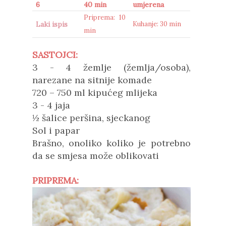
6
40 min
umjerena
Priprema: 10
Laki ispis
Kuhanje: 30 min
min
SASTOJCI:
3 - 4 žemlje (žemlja/osoba),
narezane na sitnije komade
720 – 750 ml kipućeg mlijeka
3 - 4 jaja
½ šalice peršina, sjeckanog
Sol i papar
Brašno, onoliko koliko je potrebno
da se smjesa može oblikovati
PRIPREMA: