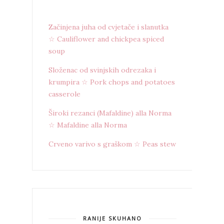
Začinjena juha od cvjetače i slanutka
☆ Cauliflower and chickpea spiced
soup
Složenac od svinjskih odrezaka i
krumpira ☆ Pork chops and potatoes
casserole
Široki rezanci (Mafaldine) alla Norma
☆ Mafaldine alla Norma
Crveno varivo s graškom ☆ Peas stew
RANIJE SKUHANO