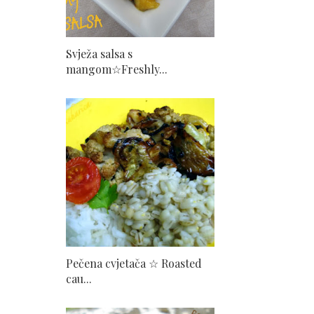
Svježa salsa s
mangom☆Freshly...
Pečena cvjetača ☆ Roasted
cau...