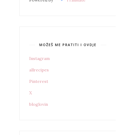
Powered by
Translate
MOŽEŠ ME PRATITI I OVDJE
Instagram
allrecipes
Pinterest
X
bloglovin