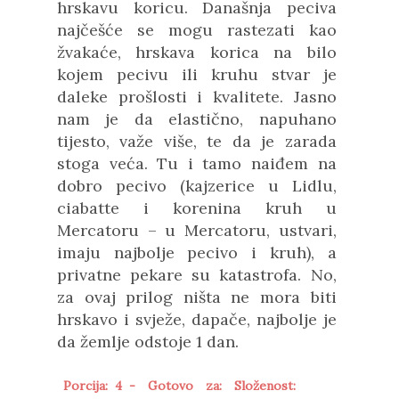
hrskavu koricu. Današnja peciva
najčešće se mogu rastezati kao
žvakaće, hrskava korica na bilo
kojem pecivu ili kruhu stvar je
daleke prošlosti i kvalitete. Jasno
nam je da elastično, napuhano
tijesto, važe više, te da je zarada
stoga veća. Tu i tamo naiđem na
dobro pecivo (kajzerice u Lidlu,
ciabatte i korenina kruh u
Mercatoru – u Mercatoru, ustvari,
imaju najbolje pecivo i kruh), a
privatne pekare su katastrofa. No,
za ovaj prilog ništa ne mora biti
hrskavo i svježe, dapače, najbolje je
da žemlje odstoje 1 dan.
Porcija: 4 -
Gotovo za:
Složenost: