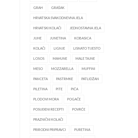
GRAH
GRAŠAK
HRVATSKA SVAKODNEVNA JELA
HRVATSKI KOLAČI
JEDNOSTAVNA JELA
JUHE
JUNETINA
KOBASICA
KOLAČI
LIGNJE
LISNATO TIJESTO
LOSOS
MAHUNE
MALE TAJNE
MESO
MOZZARELLA
MUFFINI
PANCETA
PASTRMKE
PATLIDŽAN
PILETINA
PITE
PIĆA
PLODOVI MORA
POGAČE
POSUĐENI RECEPTI
POVRĆE
PRAZNIČNI KOLAČI
PRIRODNI PRIPRAVCI
PURETINA