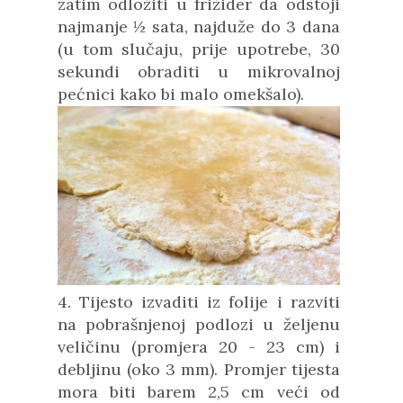
zatim odložiti u frižider da odstoji
najmanje ½ sata, najduže do 3 dana
(u tom slučaju, prije upotrebe, 30
sekundi obraditi u mikrovalnoj
pećnici kako bi malo omekšalo).
4. Tijesto izvaditi iz folije i razviti
na pobrašnjenoj podlozi u željenu
veličinu (promjera 20 - 23 cm) i
debljinu (oko 3 mm). Promjer tijesta
mora biti barem 2,5 cm veći od