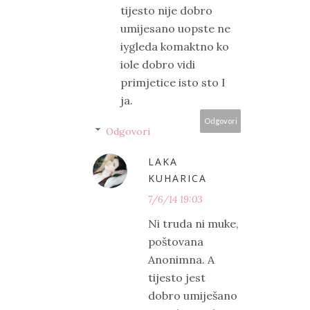
tijesto nije dobro
umijesano uopste ne
iygleda komaktno ko
iole dobro vidi
primjetice isto sto I
ja.
Odgovori
Odgovori
LAKA
KUHARICA
7/6/14 19:03
Ni truda ni muke,
poštovana
Anonimna. A
tijesto jest
dobro umiješano