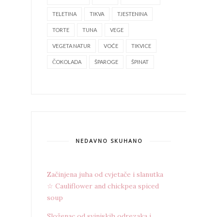
TELETINA
TIKVA
TJESTENINA
TORTE
TUNA
VEGE
VEGETA NATUR
VOĆE
TIKVICE
ČOKOLADA
ŠPAROGE
ŠPINAT
NEDAVNO SKUHANO
Začinjena juha od cvjetače i slanutka
☆ Cauliflower and chickpea spiced
soup
Složenac od svinjskih odrezaka i