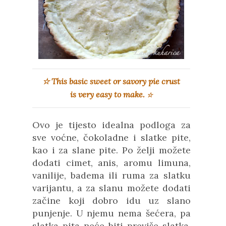
☆
This
basic sweet or savory pie crust
is
very easy to make.
☆
Ovo je tijesto idealna podloga za
sve voćne, čokoladne i slatke pite,
kao i za slane pite. Po želji možete
dodati cimet, anis, aromu limuna,
vanilije, badema ili ruma za slatku
varijantu, a za slanu možete dodati
začine koji dobro idu uz slano
punjenje. U njemu nema šećera, pa
slatka pita neće biti previše slatka,