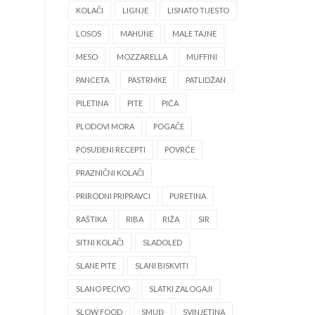
KOLAČI
LIGNJE
LISNATO TIJESTO
LOSOS
MAHUNE
MALE TAJNE
MESO
MOZZARELLA
MUFFINI
PANCETA
PASTRMKE
PATLIDŽAN
PILETINA
PITE
PIĆA
PLODOVI MORA
POGAČE
POSUĐENI RECEPTI
POVRĆE
PRAZNIČNI KOLAČI
PRIRODNI PRIPRAVCI
PURETINA
RAŠTIKA
RIBA
RIŽA
SIR
SITNI KOLAČI
SLADOLED
SLANE PITE
SLANI BISKVITI
SLANO PECIVO
SLATKI ZALOGAJI
SLOW FOOD
SMUĐ
SVINJETINA