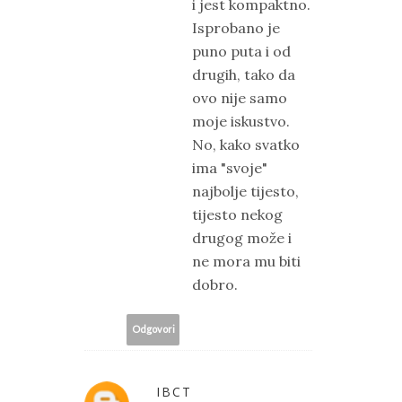
i jest kompaktno.
Isprobano je
puno puta i od
drugih, tako da
ovo nije samo
moje iskustvo.
No, kako svatko
ima "svoje"
najbolje tijesto,
tijesto nekog
drugog može i
ne mora mu biti
dobro.
Odgovori
IBCT