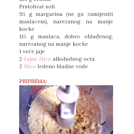
Prstohvat soli
95 g margarina (ne ga zamijeniti
maslacem), narezanog na manje
kocke
115 g maslaca, dobro ohlađenog,
narezanog na manje kocke
1 veće jaje
2
čajne žlice
alkoholnog octa
2
žlice
ledeno hladne vode
PRIPREMA: